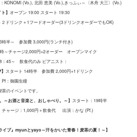
.), 北田 恵美 (Vo.),きっふぃ～〈木舟 大三〉(Vo.)
イト】
オープン 19:00 スタート 19:30
ドリンク＋1フードオーダー(3ドリンクオーダーでもOK)
13時半～ 参加費 3,000円(ランチ付き)
9時～チャージ2,000円+2オーダー オープンマイク
18：45～ 飲食代のみ ピアニスト：
び】
スタート 14時半 参加費 2,000円+1ドリンク
f：御園生瞳
のイベントです。
。～お酒と音楽と、おしゃべり。～】
スタート：19時半
0円＋飲食代 出演：かな (Pf.)
イブ』myunとyayo～汗をかいた青春！麦茶の夏！～】