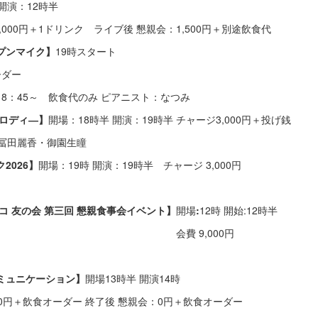
：12時半
1ドリンク ライブ後 懇親会：1,500円＋別途飲食代
プンマイク】
19時スタート
ーダー
18：45～ 飲食代のみ ピアニスト：なつみ
メロディ―】
開場：18時半 開演：19時半 チャージ3,000円＋投げ銭
・御園生瞳
2026】
開場：19時 開演：19時半 チャージ 3,000円
コ 友の会 第三回 懇親食事会イベント】
開場
:
12時 開始:12時半
9,000円
ミュニケーション】
開場13時半 開演14時
円＋飲食オーダー 終了後 懇親会：0円＋飲食オーダー