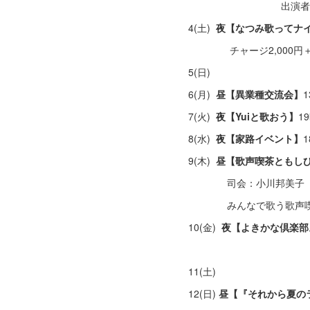
出演者：KONOMI (Vo
4(土)
夜【なつみ歌ってナ
チャージ2,000円＋２
5(日)
6(月)
昼【異業種交流会】
7(火)
夜【Yuiと歌おう】
1
8(水)
夜【家路イベント】
9(木)
昼【歌声喫茶ともし
司会：小川邦美子 P
みんなで歌う歌声喫茶
10(金)
夜【よきかな倶楽部
チャージ：1,00
11(土)
12(日)
昼【『それから夏のラ