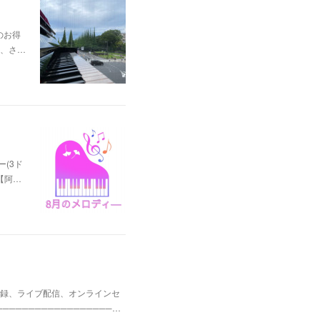
のお得
、さ…
ー(3ド
夜【阿…
録、ライブ配信、オンラインセ
────────────────…