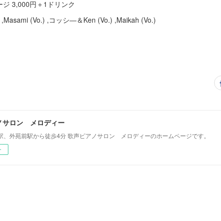
0円＋1ドリンク
mi (Vo.) ,コッシ―＆Ken (Vo.) ,Maikah (Vo.)
ノサロン メロディー
駅、外苑前駅から徒歩4分 歌声ピアノサロン メロディーのホームページです。
ー