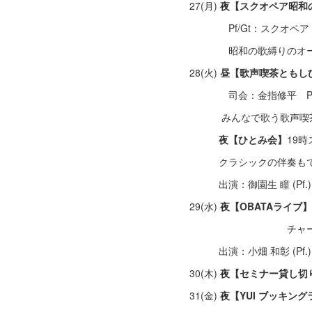
27(月)
夜【スクオペア昭和
Pf/Gt：スクオペア
昭和の歌縛りのオープ
28(火)
昼【歌声喫茶ともし
司会：金指修平 Pf
みんなで歌う歌声喫茶
夜【ひとみ会】
19時
クラシックの伴奏もでき
出演：御園生 瞳 (Pf.)
29(水)
夜【OBATAライブ】
チャージ 3,00
出演：小畑 和彰 (Pf.)
30(木)
夜【セミナー貸し切
31(金)
夜【YUI ブッキン