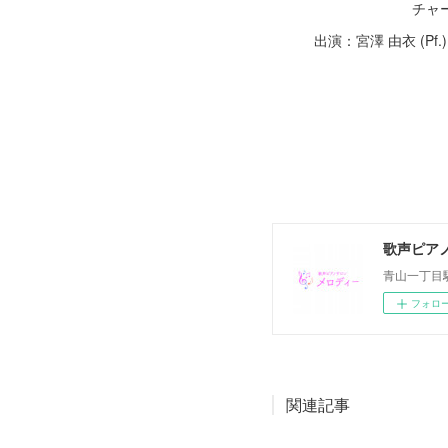
チャージ 3,00
出演：宮澤 由衣 (Pf.) ,Masa
歌声ピア
青山一丁目
フォロ
関連記事