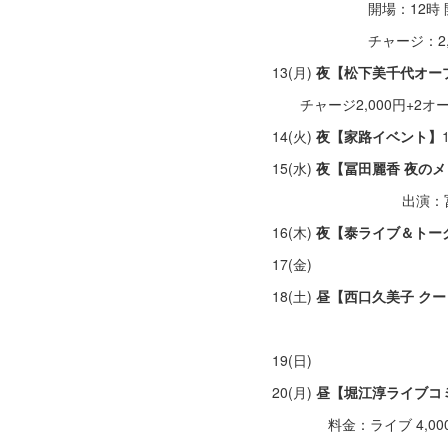
開場：12時 開演
チャージ：2,000円＋
13(月)
夜【松下美千代オー
チャージ2,000円+2オ
14(火)
夜【家路イベント】
15(水)
夜【冨田麗香 夜の
出演：冨田麗香
16(木)
夜【泰ライブ＆トーク
17(金)
18(土)
昼【西口久美子 クー
会費 
19(日)
20(月)
昼【堀江淳ライブコ
料金：ライブ 4,000