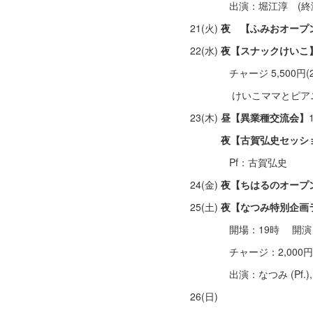
出演：堀江淳 (終演後
21(火)
夜 【ふみおオープン
22(水)
夜【スナックけいこ
チャージ 5,500円(2
けいこママとピアニス
23(木)
昼【異業種交流会】
夜【古賀弘史セッシ
Pf：古賀弘史
24(金)
夜【ちはるのオープ
25(土)
夜【なつみ特別企画
開場：19時 開演
チャージ：2,000円＋
出演：なつみ (Pf.), SO
26(日)