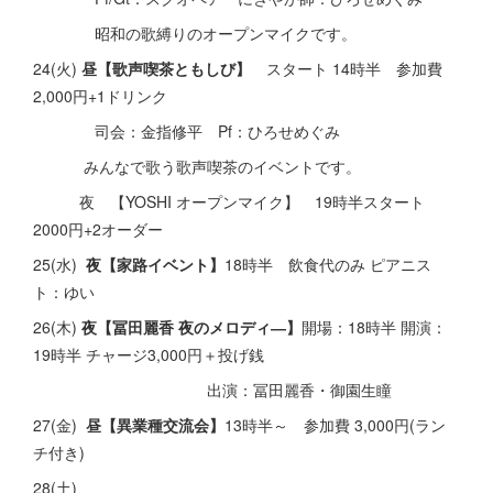
昭和の歌縛りのオープンマイクです。
24(火)
昼【歌声喫茶ともしび】
スタート 14時半 参加費
2,000円+1ドリンク
司会：金指修平 Pf：ひろせめぐみ
みんなで歌う歌声喫茶のイベントです。
夜 【YOSHI オープンマイク】 19時半スタート
2000円+2オーダー
25(水)
夜【家路イベント】
18時半 飲食代のみ ピアニス
ト：ゆい
26(木)
夜【冨田麗香 夜のメロディ―】
開場：18時半 開演：
19時半 チャージ3,000円＋投げ銭
出演：冨田麗香・御園生瞳
27(金)
昼【異業種交流会】
13時半～ 参加費 3,000円(ラン
チ付き)
28(土)