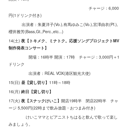
チャージ：6,000
円(1ドリンク付き)
出演者：朱夏洋子(Vo.),有馬ゆみこ(Vo.),宮澤由衣(Pf.),
櫻井雅芳(Bass,Gt.,Perc.,etc...)
14(土)
夜【トキメク、ミナトク。応援ソングプロジェクトMV
制作発表コンサート】
開場：16時半 開演：17時 チャージ：3,000円＋1
ドリンク
出演者：REAL VOX(港区観光大使)
15(日)
昼【貸し切り】
11時～18時
16(月)
終日【貸し切り】
17(火)
夜【スナックけいこ】
開店19時半 閉店22時半 チャ
ージ 5,500円(22時まで飲み放題・おつまみ付き)
けいこママとピアニストちはると飲んで歌って楽し
みましょう。