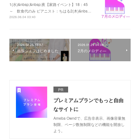
1(水)&nbsp;&nbsp;夜【家路イベント】18：45
～ 飲食代のみ ピアニスト：ちはる2(木)&nbs…
2026.06.04 03:40
2026.02.25 11:57
2026.01.29 04:08
出張シェフはじめました
2月のメロディ―
PR
プレミアムプランでもっと自由
なサイトに
Ameba Owndで、広告非表示、画像容量無
制限、ページ数無制限などの機能を開放し
よう。