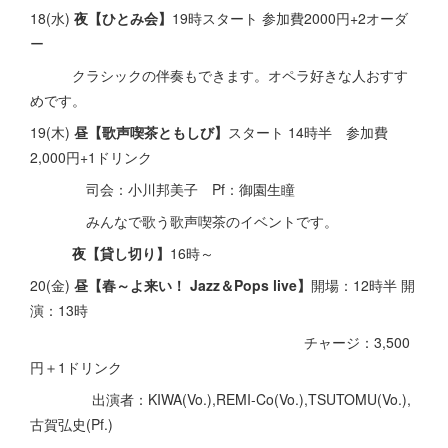
18(水)
夜【ひとみ会】
19時スタート 参加費2000円+2オーダ
ー
クラシックの伴奏もできます。オペラ好きな人おすす
めです。
19(木)
昼【歌声喫茶ともしび】
スタート 14時半 参加費
2,000円+1ドリンク
司会：小川邦美子 Pf：御園生瞳
みんなで歌う歌声喫茶のイベントです。
夜【貸し切り】
16時～
20(金)
昼【春～よ来い！ Jazz＆Pops live】
開場：12時半 開
演：13時
チャージ：3,500
円＋1ドリンク
出演者：KIWA(Vo.),REMI-Co(Vo.),TSUTOMU(Vo.),
古賀弘史(Pf.)