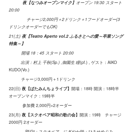
夜【なつみオープンマイク】
オープン 19:30 スタート
20:00
チャージ2,000円＋2ドリンク＋1フードオーダー(3
ドリンクオーダーでもOK)
21(土)
夜【Teatro Aperto vol.2 ふるさとへの愛～卒業ソング
特集～】
開場 18：45 スタート 20:00
出演：村上 千秋(Sp.) ,御園生 瞳
(pf.) , ゲスト：AIKO
KUDO(Vo.)
チャージ3,000円＋1ドリンク
22(日)
夜【ばたみんちょライブ】
開場：18時 開演：18時半
オープンマイク：19時半
参加費 2,000円+2オーダー
23(月)
夜【スクオペア昭和の歌の会】
開演：19時 チャージ
2000円 2オーダー
Pf/Gt：スクオペア にぎやか師：ひろせめぐみ