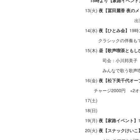
15時より【家路イベン
13(火)
夜【冨田麗香 夜の
出演：冨田麗
14(水)
夜【ひとみ会】
19
クラシックの伴奏もでき
15(木)
昼【歌声喫茶ともし
司会：小川邦美子 P
みんなで歌う歌声喫茶
16(金)
夜【松下美千代オー
チャージ2000円 +2
17(土)
18(日)
19(月)
夜【家路イベント】
20(火)
夜【スナックけいこ