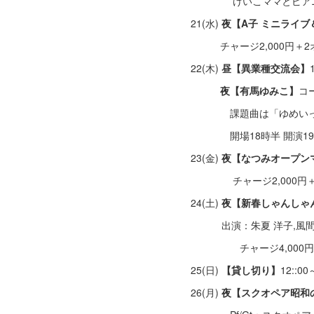
けいこママとピアニス
21(水)
夜【A子 ミニライ
チャージ2,000円＋2オーダ
22(木)
昼【異業種交流会】
夜【有馬ゆみこ】
コ
課題曲は「ゆめいっ
開場18時半 開演19時 
23(金)
夜【なつみオープン
チャージ2,000円＋1
24(土)
夜【新春しゃんしゃ
出演：朱夏 洋子,風間
チャージ4,000円＋1ド
25(日)
【貸し切り】
12::00
26(月)
夜【スクオペア昭和