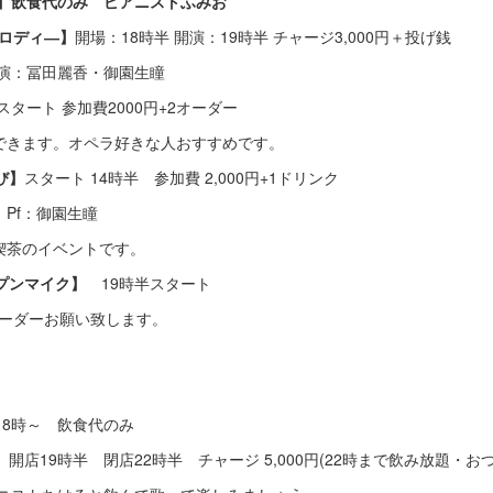
ト】飲食代のみ ピアニストふみお
メロディ―】
開場：18時半 開演：19時半 チャージ3,000円＋投げ銭
香・御園生瞳
時スタート 参加費2000円+2オーダー
ます。オペラ好きな人おすすめです。
び】
スタート 14時半 参加費 2,000円+1ドリンク
f：御園生瞳
のイベントです。
プンマイク】
19時半スタート
オーダーお願い致します。
18時～ 飲食代のみ
】
開店19時半 閉店22時半 チャージ 5,000円(22時まで飲み放題・お