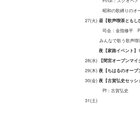
Pf/Gt：スクオペア
昭和の歌縛りのオープ
27(火)
昼【歌声喫茶ともし
司会：金指修平 Pf
みんなで歌う歌声喫茶
夜【家路イベント】
28(水)
【間宮オープンマイ
29(木)
夜【ちはるのオープ
30(金)
夜【古賀弘史セッシ
Pf：古賀弘史
31(土)