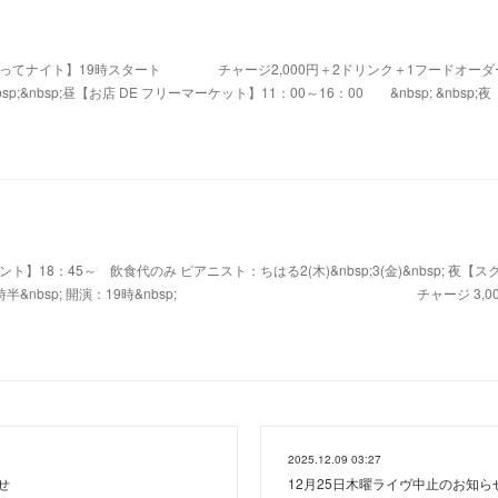
【なつみ歌ってナイト】19時スタート チャージ2,000円＋2ドリンク＋1フードオーダ
sp;&nbsp;昼【お店 DE フリーマーケット】11：00～16：00 &nbsp; &nbsp;
イベント】18：45～ 飲食代のみ ピアニスト：ちはる2(木)&nbsp;3(金)&nbsp; 夜【
18時半&nbsp; 開演：19時&nbsp; チャージ 3,00
2025.12.09 03:27
せ
12月25日木曜ライヴ中止のお知ら