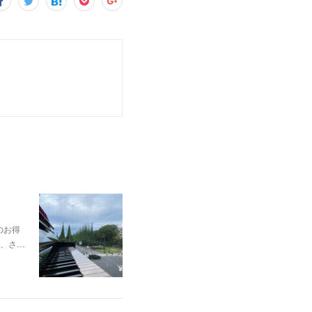
のお得
、さ…