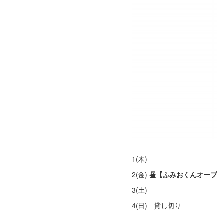
1(木)
2(金)
昼【ふみおくんオープ
3(土)
4(日) 貸し切り