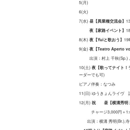
5(月)
6(火)
7(水)
昼【異業種交流会】
1
夜【家路イベント】
1
8(木)
夜【Yuiと歌おう】
1
9(金)
夜【Teatro Apert
出演：村上 千秋(Sp.) ,御
10(土)
夜【歌ってナイト！
ーダーでも可)
ピアノ伴奏：なつみ
11(日) ゆうきょんライヴ
12(月)
祝 昼【横溝秀明 
チャージ3,000円＋1
出演：横溝 秀明(Br.),寺田 