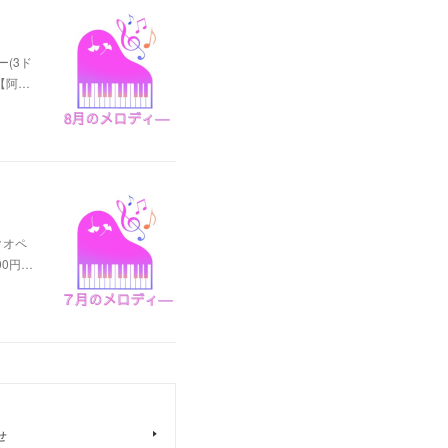
ー(3ド
夜【阿…
スクオペ
0円…
せ