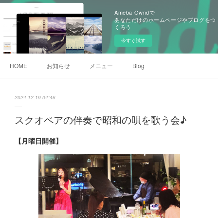
Ameba Owndで
あなただけのホームページやブログをつ
くろう
今すぐ試す
HOME
お知らせ
メニュー
Blog
2024.12.19 04:46
スクオペアの伴奏で昭和の唄を歌う会♪
【月曜日開催】