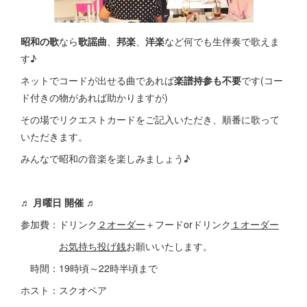
昭和の歌
なら
歌謡曲
、
邦楽
、
洋楽
など何でも生伴奏で歌えま
す♪
ネットでコードが出せる曲であれば
楽譜持参も不要
です(コー
ド付きの物があれば助かりますが)
その場でリクエストカードをご記入いただき、順番に歌って
いただきます。
みんなで昭和の音楽を楽しみましょう♪
♬ 月曜日 開催 ♬
参加費：ドリンク
２オーダー
＋フードorドリンク
１オーダー
お気持ち投げ銭
お願いいたします。
時間：19時頃～22時半頃まで
ホスト：スクオペア