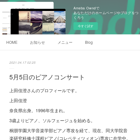
Ameba Owndで
あなただけのホームページやブログをつ
くろう
今すぐ試す
HOME
お知らせ
メニュー
Blog
2021.04.17 02:25
5月5日のピアノコンサート
上田佳澄さんのプロフィールです。
上田佳澄
奈良県出身。1996年生まれ。
3歳よりピアノ、ソルフェージュを始める。
桐朋学園大学音楽学部ピアノ専攻を経て、現在、同大学院音
楽研究科修士課程ピアノ(コレペティツィオン)専攻に在学中。